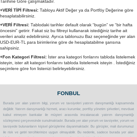
Tarihine Göre çalışmaktadır.
+VERİ TİPİ Filtresi:
Tabloyu Aktif Değer ya da Portföy Değerine göre
hesaplatabilirsiniz.
+VERİ Filtresi:
Tablodaki tarihler default olarak “bugün” ve “bir hafta
öncesini” getirir. Fakat siz bu filtreyi kullanarak istediğiniz tarihe ait
verileri analiz edebilirsiniz. Ayrıca tablonuzu Baz seçeneğinde yer alan
USD-EUR-TL para birimlerine göre de hesaplatabilme şansına
sahipsiniz.
+Fon Kategori Filtresi:
İster ana kategori fonlarını tabloda listelemek
isteyin, ister alt kategori fonlarını tabloda listelemek isteyin . İstediğiniz
seçimlere göre fon listenizi belirleyebilirsiniz.
FONBUL
Burada yer alan yatırım bilgi, yorum ve tavsiyeleri yatırım danışmanlığı kapsamında
değildir. Yatırım danışmanlığı hizmeti, aracı kurumlar, portföy yönetim şirketleri, mevduat
kabul etmeyen bankalar ile müşteri arasında imzalanacak yatırım danışmanlığı
sözleşmesi çerçevesinde sunulmaktadır. Burada yer alan yorum ve tavsiyeler, yorum ve
tavsiyede bulunanların kişisel görüşlerine dayanmaktadır. Bu görüşler, mali durumunuz
ile risk ve getiri tercihlerinize uygun olmayabilir. Bu nedenle, sadece burada yer alan