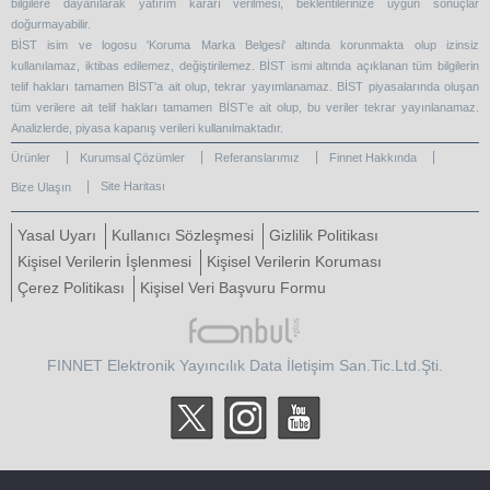
bilgilere dayanılarak yatırım kararı verilmesi, beklentilerinize uygun sonuçlar
doğurmayabilir.
BİST isim ve logosu 'Koruma Marka Belgesi' altında korunmakta olup izinsiz
kullanılamaz, iktibas edilemez, değiştirilemez. BİST ismi altında açıklanan tüm bilgilerin
telif hakları tamamen BİST'a ait olup, tekrar yayımlanamaz. BİST piyasalarında oluşan
tüm verilere ait telif hakları tamamen BİST’e ait olup, bu veriler tekrar yayınlanamaz.
Analizlerde, piyasa kapanış verileri kullanılmaktadır.
Ürünler
Kurumsal Çözümler
Referanslarımız
Finnet Hakkında
Site Haritası
Bize Ulaşın
Yasal Uyarı
Kullanıcı Sözleşmesi
Gizlilik Politikası
Kişisel Verilerin İşlenmesi
Kişisel Verilerin Koruması
Çerez Politikası
Kişisel Veri Başvuru Formu
FINNET Elektronik Yayıncılık Data İletişim San.Tic.Ltd.Şti.