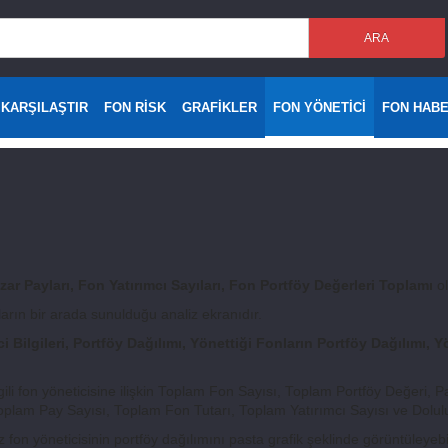
ARA
 KARŞILAŞTIR
FON RİSK
GRAFİKLER
FON YÖNETİCİ
FON HAB
zar Payları, Fon Yatırımcı Sayıları, Fon Portföy Değerleri Toplamı
ol
nların bir arada sunulduğu analiz ekranıdır.
Bilgileri, Portföy Dağılımı, Yönettiği Fonların Portföy Dağılımı, Yö
ili fon yöneticisine ilişkin Toplam Fon Sayısı, Toplam Portföy Değeri,
oplam Pay Sayısı, Toplam Fon Tutarı, Toplam Yatırımcı Sayısı ve Doluluk
n yöneticisinin portföy dağılımını pasta grafik şeklinde görüntüleyebil