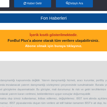
Haber Getir
Detaylı Ara
Fon Haberleri
İçerik kısıtlı gösterilmektedir.
FonBul Plus'a abone olarak tüm verilere ulaşabilirsiniz.
Abone olmak için buraya tıklayınız.
 danışmanlığı kapsamında değildir. Yatırım danışmanlığı hizmeti, aracı kurumlar, portföy 
asında imzalanacak yatırım danışmanlığı sözleşmesi çerçevesinde sunulmaktadır. Burada y
l görüşlerine dayanmaktadır. Bu görüşler, mali durumunuz ile risk ve getiri tercihleriniz
nılarak yatırım kararı verilmesi, beklentilerinize uygun sonuçlar doğurmayabilir.
kta olup izinsiz kullanılamaz, iktibas edilemez, değiştirilemez. BİST ismi altında açıkla
lanamaz. BİST piyasalarında oluşan tüm verilere ait telif hakları tamamen BİST’e ait olup, bu 