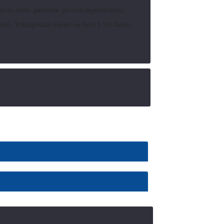
rını tablo şeklinde görüntüleyebilirsiniz.
ri, Yılbaşından Getiri ve Son 1 Yıl Getiri