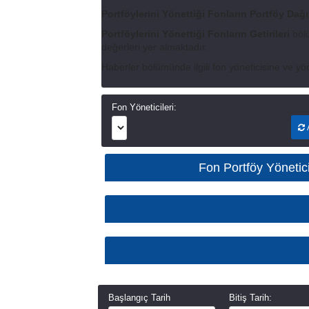
Portföylerini Yönettiği Fonların Portföy Dağı
Portföylerini Yönettiği Fonların Getirileri
bölü
değerleri yer almaktadır.
Haberler bölümünde ilgili fon yöneticisine ve yön
Fon Yöneticileri:
A
Fon Portföy Yöneticis
Başlangıç Tarih
Bitiş Tarih: