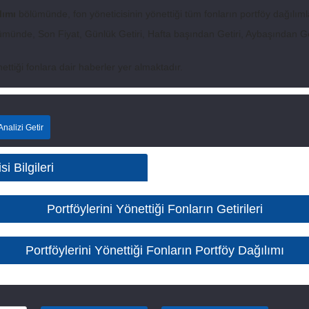
lımı
bölümünde, fon yöneticisinin yönettiği tüm fonların portföy dağılımla
münde, Son Fiyat, Günlük Getiri, Hafta başından Getiri, Aybaşından Geti
ettiği fonlara dair haberler yer almaktadır.
nalizi Getir
i Bilgileri
Portföylerini Yönettiği Fonların Getirileri
Portföylerini Yönettiği Fonların Portföy Dağılımı