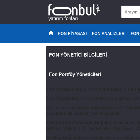
FON PİYASASI
FON ANALİZLERİ
FON
FON YÖNETİCİ BİLGİLERİ
Fon Portföy Yöneticileri
Fon Yönetici
başlığı
Fon Yöneticileri, Fon Pa
Fon Yöneticileri
; Fon yöneticilerine ait tüm fo
Fon Yöneticileri
detay sayfasında Fon Yönetici 
Fonlarına
ait haberler yer almaktadır.
Fon Portföy Yöneticisi Bilgileri
bölümünde, ilg
Aktifler, Toplam BPP, Tedavüldeki Pay Sayısı, T
Portföy Dağılımı
bölümünde, seçmiş olduğunuz fo