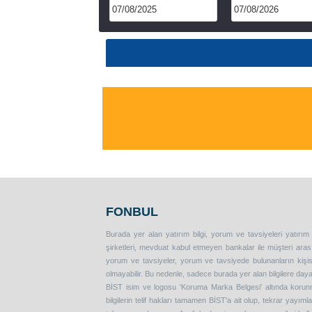
FONBUL
Burada yer alan yatırım bilgi, yorum ve tavsiyeleri yatırım
şirketleri, mevduat kabul etmeyen bankalar ile müşteri ar
yorum ve tavsiyeler, yorum ve tavsiyede bulunanların kişise
olmayabilir. Bu nedenle, sadece burada yer alan bilgilere daya
BİST isim ve logosu 'Koruma Marka Belgesi' altında korunma
bilgilerin telif hakları tamamen BİST'a ait olup, tekrar yayım