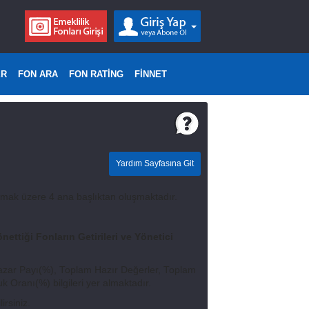
ER
FON ARA
FON RATİNG
FİNNET
Yardım Sayfasına Git
mak üzere 4 ana başlıktan oluşmaktadır.
nettiği Fonların Getirileri ve Yönetici
 Pazar Payı(%), Toplam Hazır Değerler, Toplam
 Oranı(%) bilgileri yer almaktadır.
irsiniz.