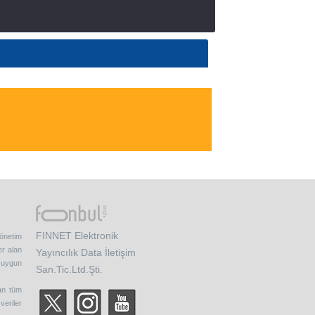
FINNET Elektronik
yönetim
er alan
Yayıncılık Data İletişim
e uygun
San.Tic.Ltd.Şti.
nan tüm
veriler