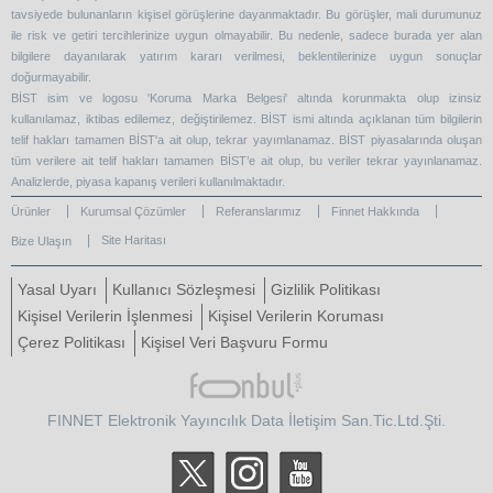
tavsiyede bulunanların kişisel görüşlerine dayanmaktadır. Bu görüşler, mali durumunuz
ile risk ve getiri tercihlerinize uygun olmayabilir. Bu nedenle, sadece burada yer alan
bilgilere dayanılarak yatırım kararı verilmesi, beklentilerinize uygun sonuçlar
doğurmayabilir.
BİST isim ve logosu 'Koruma Marka Belgesi' altında korunmakta olup izinsiz
kullanılamaz, iktibas edilemez, değiştirilemez. BİST ismi altında açıklanan tüm bilgilerin
telif hakları tamamen BİST'a ait olup, tekrar yayımlanamaz. BİST piyasalarında oluşan
tüm verilere ait telif hakları tamamen BİST’e ait olup, bu veriler tekrar yayınlanamaz.
Analizlerde, piyasa kapanış verileri kullanılmaktadır.
Ürünler
Kurumsal Çözümler
Referanslarımız
Finnet Hakkında
Site Haritası
Bize Ulaşın
Yasal Uyarı
Kullanıcı Sözleşmesi
Gizlilik Politikası
Kişisel Verilerin İşlenmesi
Kişisel Verilerin Koruması
Çerez Politikası
Kişisel Veri Başvuru Formu
FINNET Elektronik Yayıncılık Data İletişim San.Tic.Ltd.Şti.