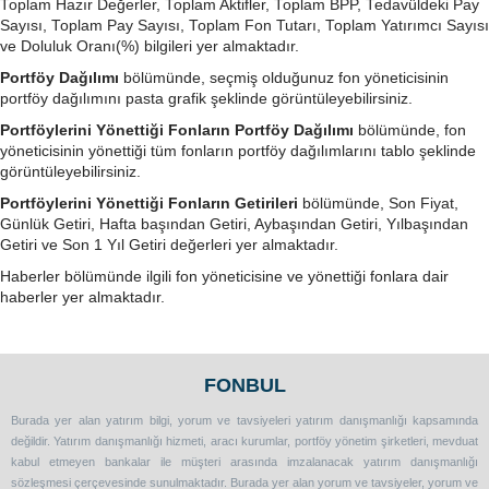
Toplam Hazır Değerler, Toplam Aktifler, Toplam BPP, Tedavüldeki Pay
Sayısı, Toplam Pay Sayısı, Toplam Fon Tutarı, Toplam Yatırımcı Sayısı
ve Doluluk Oranı(%) bilgileri yer almaktadır.
Portföy Dağılımı
bölümünde, seçmiş olduğunuz fon yöneticisinin
portföy dağılımını pasta grafik şeklinde görüntüleyebilirsiniz.
Portföylerini Yönettiği Fonların Portföy Dağılımı
bölümünde, fon
yöneticisinin yönettiği tüm fonların portföy dağılımlarını tablo şeklinde
görüntüleyebilirsiniz.
Portföylerini Yönettiği Fonların Getirileri
bölümünde, Son Fiyat,
Günlük Getiri, Hafta başından Getiri, Aybaşından Getiri, Yılbaşından
Getiri ve Son 1 Yıl Getiri değerleri yer almaktadır.
Haberler bölümünde ilgili fon yöneticisine ve yönettiği fonlara dair
haberler yer almaktadır.
FONBUL
Burada yer alan yatırım bilgi, yorum ve tavsiyeleri yatırım danışmanlığı kapsamında
değildir. Yatırım danışmanlığı hizmeti, aracı kurumlar, portföy yönetim şirketleri, mevduat
kabul etmeyen bankalar ile müşteri arasında imzalanacak yatırım danışmanlığı
sözleşmesi çerçevesinde sunulmaktadır. Burada yer alan yorum ve tavsiyeler, yorum ve