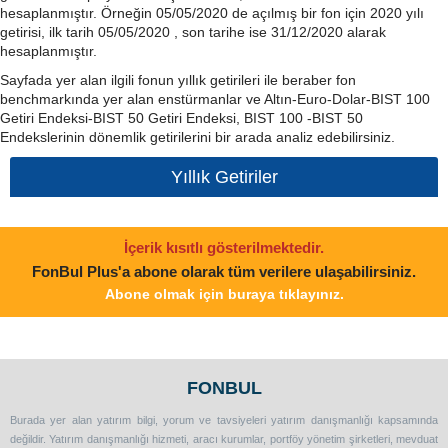
hesaplanmıştır. Örneğin 05/05/2020 de açılmış bir fon için 2020 yılı
getirisi, ilk tarih 05/05/2020 , son tarihe ise 31/12/2020 alarak
hesaplanmıştır.
Sayfada yer alan ilgili fonun yıllık getirileri ile beraber fon
benchmarkında yer alan enstürmanlar ve Altın-Euro-Dolar-BIST 100
Getiri Endeksi-BIST 50 Getiri Endeksi, BIST 100 -BIST 50
Endekslerinin dönemlik getirilerini bir arada analiz edebilirsiniz.
Yıllık Getiriler
İçerik kısıtlı gösterilmektedir.
FonBul Plus'a abone olarak tüm verilere ulaşabilirsiniz.
Abone olmak için buraya tıklayınız.
FONBUL
Burada yer alan yatırım bilgi, yorum ve tavsiyeleri yatırım danışmanlığı kapsamında
değildir. Yatırım danışmanlığı hizmeti, aracı kurumlar, portföy yönetim şirketleri, mevduat