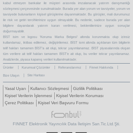
kabul etmeyen bankalar ile müşteri arasında imzalanacak yatırım danışmanlığı
sözleşmesi çerçevesinde sunulmaktadır. Burada yer alan yorum ve tavsiyeler, yorum ve
tavsiyede bulunanların kişisel görüşlerine dayanmaktadır. Bu görüşler, mali durumunuz
ile risk ve getiri tercihlerinize uygun olmayabilir. Bu nedenle, sadece burada yer alan
bilgilere dayanılarak yatırım kararı verilmesi, beklentilerinize uygun sonuçlar
doğurmayabilir.
BİST isim ve logosu 'Koruma Marka Belgesi' altında korunmakta olup izinsiz
kullanılamaz, iktibas edilemez, değiştirilemez. BİST ismi altında açıklanan tüm bilgilerin
telif hakları tamamen BİST'a ait olup, tekrar yayımlanamaz. BİST piyasalarında oluşan
tüm verilere ait telif hakları tamamen BİST’e ait olup, bu veriler tekrar yayınlanamaz.
Analizlerde, piyasa kapanış verileri kullanılmaktadır.
Ürünler
Kurumsal Çözümler
Referanslarımız
Finnet Hakkında
Site Haritası
Bize Ulaşın
Yasal Uyarı
Kullanıcı Sözleşmesi
Gizlilik Politikası
Kişisel Verilerin İşlenmesi
Kişisel Verilerin Koruması
Çerez Politikası
Kişisel Veri Başvuru Formu
FINNET Elektronik Yayıncılık Data İletişim San.Tic.Ltd.Şti.