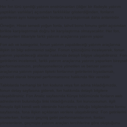
Her fon türü içerdiği yatırım enstrümanları (diğer bir ifadeyle yatırım
yaptıkları varlıklar) açısından farklılıklar gösterdiğinden, fonların
getirilerini aynı kategorideki fonlarla karşılaştırmak daha anlamlıdır.
Örneğin; Hisse senedi yoğun fonla, tahvil bono fonunu getiri açısından
birlikte karşılaştırmak doğru bir karşılaştırma olmayacaktır. Her fon,
kategorileri itibariyle farklı yatırım araçlarına yatırım yapar.
Fon adı ve kategorisi, fonun yatırım yapabileceği yatırım araçlarına
ilişkin ön bilgi edinmenizi sağlar. Fonun içtüzüğünü inceleyerek, fonun
yatırım yapabileceği alanlar hakkında detaylı bilgiye ulaşabilirsiniz. Fon
getirilerini incelemek, farklı yatırım araçlarına yatırım yaparken bireysel
performansınızın, profesyonellerce yönetilen ve benzer yatırım
araçlarına yatırım yapan tipteki fonlarının getirilerini kıyaslamak,
göreceli olarak bireysel performansınız hakkında fikir verebilir.
Tablolarda herhangi bir fon koduna veya fon adına tıkladığınızda,
fonun detay sayfasına giderek, fon hakkında detaylı bilgilere
ulaşabilirsiniz. Fon Analiz sayfasında Künye bölümünde fonların web
adreslerinin bulunduğu linki tıkladığınızda, fon kurucusunun, ilgili
fonuyla ilgili kendi web sitesinde hazırlamış olduğu bilgilendirme formu
sayfasında, fona ilişkin açıklanan verilere ulaşabilirsiniz. Fon getirilerini
incelerken, fonların geçmiş getiri performanslarının, fonları
yönetenlerin, geçmişte yatırım araçları tercihlerine göre oluştuğunu