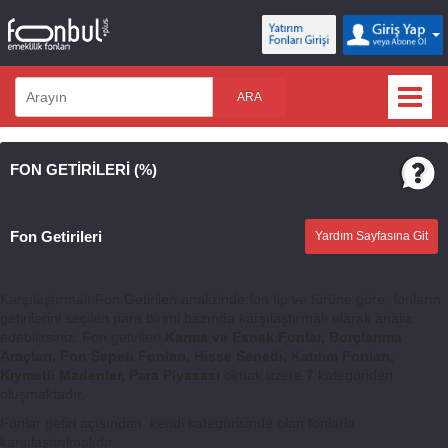
ARA
FON GETİRİLERİ (%)
Fon Getirileri
Yardım Sayfasına Git
Karşılaştırmalı Fon Getirileri analizinde fon tip ve türüne göre, fonların
getirilerini seçilen para birimi bazında karşılaştırmalı olarak analiz
edebilirsiniz. Fon getirileri
Karma ve Esnek Fonlar, Borçlanma
Araçları, Fon Sepeti Fonları, Hisse Senedi, Katılım Fonları,
Kıymetli Madenler, Para Piyasası
olmak üzere 7 kategoriden
oluşmaktadır.
Fonlar getiri açısından, kendi kategorisinde olan fonlarla
karşılaştırılmalıdır.