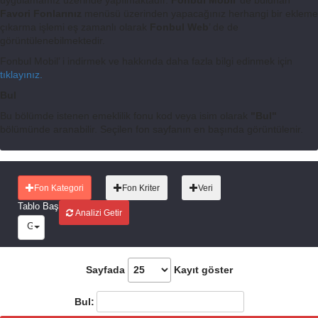
uygulamamız üzerinde yapılmaktadır.
Fonbul Mobil
’ de bulunan
Favori Fonlarınız
menüsü üzerinden yapacağınız herhangi bir ekleme
çıkarma işlemi eş zamanlı olarak
Fonbul Web
’ de de
görüntülenebilmektedir.
Fonbul Mobil’ i indirmek ve hakkında daha fazla bilgi edinmek için
tıklayınız.
Bul
Bu bölümde istenen emeklilik fonu kod veya isim olarak
"Bul"
bölümünde aranabilir. Seçilen fon sayfanın en başında görüntülenir.
Fon Kategori
Fon Kriter
Veri
Tablo Başlıkları
Analizi Getir
Günlük (%), Haftalık (%), Aylık (%), 3 Aylık (%), 6 Aylık (%), Yılbaş
Sayfada
Kayıt göster
Bul: