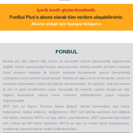
İçerik kısıtlı gösterilmektedir.
FonBul Plus'a abone olarak tüm verilere ulaşabilirsiniz.
Abone olmak için buraya tıklayınız.
FONBUL
Burada yer alan yatırım bilgi, yorum ve tavsiyeleri yatırım danışmanlığı kapsamında
değildir. Yatırım danışmanlığı hizmeti, aracı kurumlar, portföy yönetim şirketleri, mevduat
kabul etmeyen bankalar ile müşteri arasında imzalanacak yatırım danışmanlığı
sözleşmesi çerçevesinde sunulmaktadır. Burada yer alan yorum ve tavsiyeler, yorum ve
tavsiyede bulunanların kişisel görüşlerine dayanmaktadır. Bu görüşler, mali durumunuz
ile risk ve getiri tercihlerinize uygun olmayabilir. Bu nedenle, sadece burada yer alan
bilgilere dayanılarak yatırım kararı verilmesi, beklentilerinize uygun sonuçlar
doğurmayabilir.
BİST isim ve logosu 'Koruma Marka Belgesi' altında korunmakta olup izinsiz
kullanılamaz, iktibas edilemez, değiştirilemez. BİST ismi altında açıklanan tüm bilgilerin
telif hakları tamamen BİST'a ait olup, tekrar yayımlanamaz. BİST piyasalarında oluşan
tüm verilere ait telif hakları tamamen BİST’e ait olup, bu veriler tekrar yayınlanamaz.
Analizlerde, piyasa kapanış verileri kullanılmaktadır.