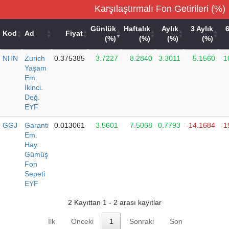
Karşılaştırmalı Fon Getirileri (%)
Günlük
Haftalık
Aylık
3 Aylık
6
Kod
Ad
Fiyat
(%)
(%)
(%)
(%)
NHN
Zurich
0.375385
3.7227
8.2840
3.3011
5.1560
1
Yaşam
Em.
İkinci.
Değ.
EYF
GGJ
Garanti
0.013061
3.5601
7.5068
0.7793
-14.1684
-1
Em.
Hay.
Gümüş
Fon
Sepeti
EYF
2 Kayıttan 1 - 2 arası kayıtlar
İlk
Önceki
1
Sonraki
Son