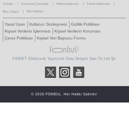
Ürünler
Kurumsal Çözümler
Referanslarımız
Finnet Hakkında
Site Haritası
Bize Ulaşın
Yasal Uyarı
Kullanıcı Sözleşmesi
Gizlilik Politikası
Kişisel Verilerin İşlenmesi
Kişisel Verilerin Koruması
Çerez Politikası
Kişisel Veri Başvuru Formu
FINNET Elektronik Yayıncılık Data İletişim San.Tic.Ltd.Şti.
© 2026 FONBUL. Her Hakkı Saklıdır.