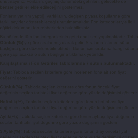
unutmayınız. Fonların, geçmiş dönemdeki getirileri, gelecekte de
benzer getiriler elde edileceğini göstermez.
Fonların yatırım yaptığı varlıkların, değişen piyasa koşullarına göre
farklı seyirler gösterebileceği unutulmamalıdır. Fon kategorileriyle ilgili
eğitici dokümanı fon rehberinden bulabilirsiniz.
Bu bölümde tüm fon kategorilerinin getiri analizleri yapılmaktadır. Tablo
Günlük (%)
'ye göre sıralanmış olarak gelir. Sıralama istenen sütun
başlığına göre düzenlenebilmektedir. Bunun için sıralama hangi sütuna
göre yapılacaksa o sütun başlığına tıklamak yeterlidir.
Karşılaştırmalı Fon Getirileri tablolarında 7 sütun bulunmaktadır.
Fiyat;
Tabloda seçilen kriterlere göre incelenen fona ait son fiyat
değerini gösterir.
Günlük(%);
Tabloda seçilen kriterlere göre fonun önceki fiyat
değerinin seçilen tarihteki fiyat değerine göre yüzde değişimini gösterir.
Haftalık(%);
Tabloda seçilen kriterlere göre fonun haftabaşı fiyat
değerinin seçilen tarihteki fiyat değerine göre yüzde değişimini gösterir.
Aylık(%);
Tabloda seçilen kriterlere göre fonun aybaşı fiyat değerinin
seçilen tarihteki fiyat değerine göre yüzde değişimini gösterir.
3 Aylık(%);
Tabloda seçilen kriterlere göre fonun 3 ay önceki fiyat
değerinin seçilen tarihteki fiyat değerine göre yüzde değişimini gösterir.