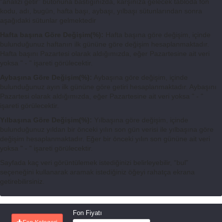
“analizi getir” butonuna bastığınızda, karşınıza gelecek tabloda fon
kodu, adı, bugün, hafta başı, aybaşı, yılbaşı sütunlarından sonra
aşağıdaki sütunlar gelmektedir
Hafta başına Göre Değişim(%):
Hafta başına göre değişim, içinde
bulunduğunuz haftanın ilk gününe göre değişim hesaplanmaktadır.
Hafta başını Pazartesi olarak aldığımızda, eğer Pazartesine ait veri
yoksa " - " işareti görülecektir.
Aybaşına Göre Değişim(%):
Aybaşına göre değişim, içinde
bulunduğunuz ayın ilk gününe göre getiri hesaplanmaktadır. Aybaşını
Pazartesi olarak aldığımızda, eğer Pazartesine ait veri yoksa " - "
işareti görülecektir.
Yılbaşına Göre Değişim(%):
Yılbaşına göre değişim, içinde
bulunduğunuz yıldan bir önceki yılın son gün verisi ile yılbaşına göre
değişim hesaplanmaktadır. Eğer bir önceki yılın son gününe ait veri
yoksa " - " işareti görülecektir.
Sayfada kaç veri görüntülemek istediğinizi belirleyebilir, “bul”
seçeneğini kullanarak aramak istediğiniz öğeyi rahatça ekrana
getirebilirsiniz.
Fon Fiyatı