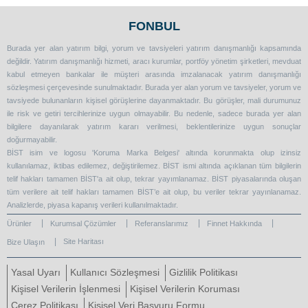
FONBUL
Burada yer alan yatırım bilgi, yorum ve tavsiyeleri yatırım danışmanlığı kapsamında
değildir. Yatırım danışmanlığı hizmeti, aracı kurumlar, portföy yönetim şirketleri, mevduat
kabul etmeyen bankalar ile müşteri arasında imzalanacak yatırım danışmanlığı
sözleşmesi çerçevesinde sunulmaktadır. Burada yer alan yorum ve tavsiyeler, yorum ve
tavsiyede bulunanların kişisel görüşlerine dayanmaktadır. Bu görüşler, mali durumunuz
ile risk ve getiri tercihlerinize uygun olmayabilir. Bu nedenle, sadece burada yer alan
bilgilere dayanılarak yatırım kararı verilmesi, beklentilerinize uygun sonuçlar
doğurmayabilir.
BİST isim ve logosu 'Koruma Marka Belgesi' altında korunmakta olup izinsiz
kullanılamaz, iktibas edilemez, değiştirilemez. BİST ismi altında açıklanan tüm bilgilerin
telif hakları tamamen BİST'a ait olup, tekrar yayımlanamaz. BİST piyasalarında oluşan
tüm verilere ait telif hakları tamamen BİST’e ait olup, bu veriler tekrar yayınlanamaz.
Analizlerde, piyasa kapanış verileri kullanılmaktadır.
Ürünler
Kurumsal Çözümler
Referanslarımız
Finnet Hakkında
Site Haritası
Bize Ulaşın
Yasal Uyarı
Kullanıcı Sözleşmesi
Gizlilik Politikası
Kişisel Verilerin İşlenmesi
Kişisel Verilerin Koruması
Çerez Politikası
Kişisel Veri Başvuru Formu