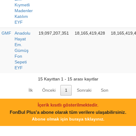
Kıymetli
Madenler
Katılım
EYF
GMF
Anadolu
19,097,207,351
18,165,419,428
18,165,419,
Hayat
Em.
Gümüş
Fon
Sepeti
EYF
15 Kayıttan 1 - 15 arası kayıtlar
İlk
Önceki
1
Sonraki
Son
İçerik kısıtlı gösterilmektedir.
FonBul Plus'a abone olarak tüm verilere ulaşabilirsiniz.
Abone olmak için buraya tıklayınız.