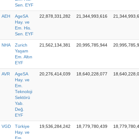
Sen. EYF
AEH
AgeSA
22,878,331,282
21,344,993,616
21,344,993,
Hay. ve
Em. His.
Sen. EYF
NHA
Zurich
21,562,134,381
20,995,785,944
20,995,785,
Yaşam
Em. Altın
EYF
AVR
AgeSA
20,276,414,039
18,640,228,077
18,640,228,
Hay. ve
Em.
Teknoloji
Sektörü
Yab.
Değ.
EYF
VGD
Türkiye
19,536,284,242
18,779,780,439
18,779,780,
Hay. ve
Em.