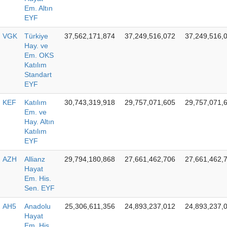
Em. Altın
EYF
VGK
Türkiye
37,562,171,874
37,249,516,072
37,249,516,
Hay. ve
Em. OKS
Katılım
Standart
EYF
KEF
Katılım
30,743,319,918
29,757,071,605
29,757,071,
Em. ve
Hay. Altın
Katılım
EYF
AZH
Allianz
29,794,180,868
27,661,462,706
27,661,462,
Hayat
Em. His.
Sen. EYF
AH5
Anadolu
25,306,611,356
24,893,237,012
24,893,237,
Hayat
Em. His.