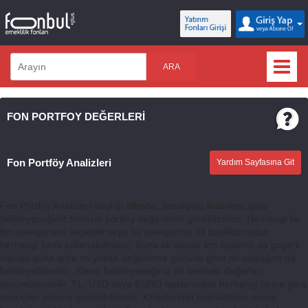
ARA
FON PORTFOY DEĞERLERİ
Fon Portföy Analizleri
Yardım Sayfasına Git
Fon Portföy Analizleri başlığı altında, istediğiniz kriterlere göre
belirleyeceğiniz fonların portföy değerlerini görebilirsiniz. Herhangi bir
fon kategorisini seçebilir veya bu kategorinin alt başlıklarından
herhangi birini kullanabilirsiniz. Buna ek olarak fon fiyatının da geçerli
olduğu güne göre mi yoksa değerleme gününe göre mi olacağını da
belirleyebilirsiniz. Kendi belirleyeceğiniz bir tarihteki değerleri
görüntüleyebilir, TL, USD veya EURO bazlarından herhangi birine göre
sonuçları ekrana getirtebilirsiniz. Kriterlerinizi belirledikten sonra