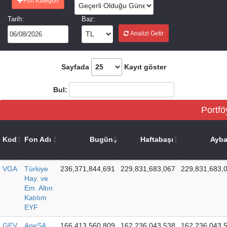
Fon Kategori
Tarih:
Baz:
Analizi Getir
Sayfada
Kayıt göster
Bul:
Portfö
Kod
Fon Adı
Bugün
Haftabaşı
Ayba
VGA
Türkiye
236,371,844,691
229,831,683,067
229,831,683,
Hay. ve
Em. Altın
Katılım
EYF
GEV
AgeSA
166,413,560,809
162,236,043,538
162,236,043,