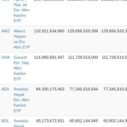
Hay. ve
Em. Altın
Katılım
EYF
AMZ
Allianz
132,811,634,860
129,656,520,396
129,656,520,
Yaşam
ve Em.
Altın EYF
GHA
Garanti
114,990,681,847
111,728,514,000
111,728,514,
Em. Hay.
Altın
Katılım
EYF
AEA
Anadolu
84,330,173,463
77,345,610,644
77,345,610,
Hayat
Em. Altın
Katılım
EYF
BGL
Anadolu
65,173,672,811
60,802,144,945
60,802,144,
Hayat