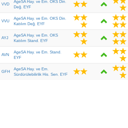
AgeSA Hay. ve Em. OKS Din.
VVD
Değ. EYF
AgeSA Hay. ve Em. OKS Din.
VVU
Katılım Değ. EYF
AgeSA Hay. ve Em. OKS
AYJ
Katılım Stand. EYF
AgeSA Hay. ve Em. Stand.
AVN
EYF
AgeSA Hay. ve Em.
GFH
Sürdürülebilirlik His. Sen. EYF
AgeSA Hay. ve Em. Tarım ve
TVC
Gıda Sektörü Değ. EYF
AgeSA Hay. ve Em. Tekn.
TVH
Şirk. His. Sen. EYF
Allianz Hayat Em. Birinci