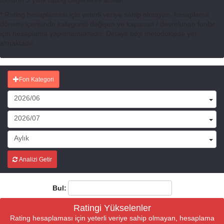
fonların 3 yıllık rating değerlerini listeler.
* Rating hesaplaması için yeterli veriye sahip olmayan, hesaplama
dönemi içerisinde kategorisi değişen ve kapanan / devrolunan fonlar
için hesaplama yapılmamaktadır. Detaylı bilgi metodolojide yer
almaktadır.
Fon Kategori
2026/06
2026/07
Aylık
Analizi Getir
Bul:
Ratingi Yükselenler
Rating hesaplaması için yeterli veriye sahip olmayan, hesaplama