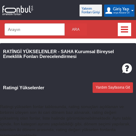
ARA
RATİNGİ YÜKSELENLER - SAHA Kurumsal Bireysel
Emeklilik Fonları Derecelendirmesi
Ratingi Yükselenler
Yardım Sayfasına Git
Ratingi yükselen fonlar tablosunda, rating sonuçları açıklanan ve
birbirini izleyen son iki cari dönem baz alınarak, rating değeri
yükselmiş olan fonlar, liste halinde görüntülenebilmektedir. Aynı tablo
içinde, fon kategori ayrımı yapılabildiği gibi, dönem seçimi yapılarak,
istenilen iki dönem arasında, rating değeri yükselen fonlarda
listelenebilmektedir.