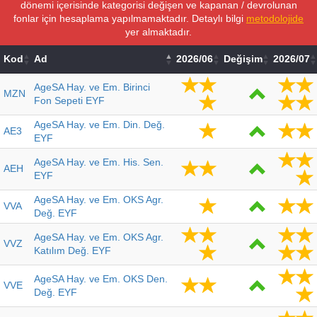
dönemi içerisinde kategorisi değişen ve kapanan / devrolunan
fonlar için hesaplama yapılmamaktadır. Detaylı bilgi
metodolojide
yer almaktadır.
Kod
Ad
2026/06
Değişim
2026/07
AgeSA Hay. ve Em. Birinci
MZN
Fon Sepeti EYF
AgeSA Hay. ve Em. Din. Değ.
AE3
EYF
AgeSA Hay. ve Em. His. Sen.
AEH
EYF
AgeSA Hay. ve Em. OKS Agr.
VVA
Değ. EYF
AgeSA Hay. ve Em. OKS Agr.
VVZ
Katılım Değ. EYF
AgeSA Hay. ve Em. OKS Den.
VVE
Değ. EYF