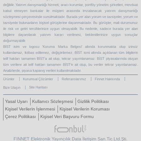
değildir. Yatırım danışmanlığı hizmeti, aracı kurumlar, portföy yönetim şirketleri, mevduat
kabul etmeyen bankalar ile müşteri arasında imzalanacak yatırım danışmanlığı
sözleşmesi çerçevesinde sunulmaktadır. Burada yer alan yorum ve tavsiyeler, yorum ve
tavsiyede bulunanların kişisel görüşlerine dayanmaktadır. Bu görüşler, mali durumunuz
ile risk ve getiri tercihlerinize uygun olmayabilir. Bu nedenle, sadece burada yer alan
bilgilere dayanılarak yatırım kararı verilmesi, beklentilerinize uygun sonuçlar
doğurmayabilir.
BİST isim ve logosu 'Koruma Marka Belgesi' altında korunmakta olup izinsiz
kullanılamaz, iktibas edilemez, değiştirilemez. BİST ismi altında açıklanan tüm bilgilerin
telif hakları tamamen BİST'a ait olup, tekrar yayımlanamaz. BİST piyasalarında oluşan
tüm verilere ait telif hakları tamamen BİST’e ait olup, bu veriler tekrar yayınlanamaz.
Analizlerde, piyasa kapanış verileri kullanılmaktadır.
Ürünler
Kurumsal Çözümler
Referanslarımız
Finnet Hakkında
Site Haritası
Bize Ulaşın
Yasal Uyarı
Kullanıcı Sözleşmesi
Gizlilik Politikası
Kişisel Verilerin İşlenmesi
Kişisel Verilerin Koruması
Çerez Politikası
Kişisel Veri Başvuru Formu
FINNET Elektronik Yayıncılık Data İletişim San.Tic.Ltd.Şti.