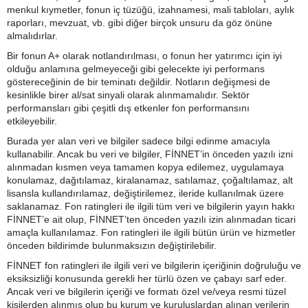
menkul kıymetler, fonun iç tüzüğü, izahnamesi, mali tabloları, aylık
raporları, mevzuat, vb. gibi diğer birçok unsuru da göz önüne
almalıdırlar.
Bir fonun A+ olarak notlandırılması, o fonun her yatırımcı için iyi
olduğu anlamına gelmeyeceği gibi gelecekte iyi performans
göstereceğinin de bir teminatı değildir. Notların değişmesi de
kesinlikle birer al/sat sinyali olarak alınmamalıdır. Sektör
performansları gibi çeşitli dış etkenler fon performansını
etkileyebilir.
Burada yer alan veri ve bilgiler sadece bilgi edinme amacıyla
kullanabilir. Ancak bu veri ve bilgiler, FİNNET’in önceden yazılı izni
alınmadan kısmen veya tamamen kopya edilemez, uygulamaya
konulamaz, dağıtılamaz, kiralanamaz, satılamaz, çoğaltılamaz, alt
lisansla kullandırılamaz, değiştirilemez, ileride kullanılmak üzere
saklanamaz. Fon ratingleri ile ilgili tüm veri ve bilgilerin yayın hakkı
FİNNET’e ait olup, FİNNET’ten önceden yazılı izin alınmadan ticari
amaçla kullanılamaz. Fon ratingleri ile ilgili bütün ürün ve hizmetler
önceden bildirimde bulunmaksızın değiştirilebilir.
FİNNET fon ratingleri ile ilgili veri ve bilgilerin içeriğinin doğruluğu ve
eksiksizliği konusunda gerekli her türlü özen ve çabayı sarf eder.
Ancak veri ve bilgilerin içeriği ve formatı özel ve/veya resmi tüzel
kişilerden alınmış olup bu kurum ve kuruluşlardan alınan verilerin