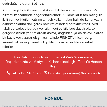
doğruluğunu garanti etmez.
Fon ratingi ile ilgili sunulan data ve bilgiler yatırım danışmanlığı
hizmeti kapsamında değerlendirilemez. Kullanıcıların fon ratingi ile
ilgili veri ve bilgileri yatırım amaçlı kullanmaları halinde kendi yatırım
danışmanlarına danışarak hareket etmeleri gerekmektedir. Aksi
takdirde sadece burada yer alan veri ve bilgilere dayalı olarak
gerçekleştirilen yatırımlardan dolayı, doğrudan ya da dolaylı olarak
bir kayıp veya zarar oluşması halinde FİNNET’e hiçbir borç,
sorumluluk veya yükümlülük yüklenmeyeceğini bilir ve kabul
ederler.
Fon Rating Sonuçlarını, Kurumsal Web Sitelerinizde,
Raporlarınızda ve Medyada Kullanabilmek İçin; Finnet'e Hemen
Ulaşın
Tel : 212 556 74 78
E-posta :
pazarlama@finnet.gen.tr
FONBUL
Burada yer alan yatırım bilgi, yorum ve tavsiyeleri yatırım danışmanlığı kapsamında