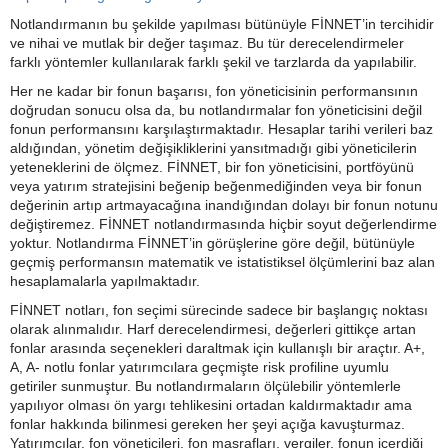
Notlandırmanın bu şekilde yapılması bütünüyle FİNNET’in tercihidir
ve nihai ve mutlak bir değer taşımaz. Bu tür derecelendirmeler
farklı yöntemler kullanılarak farklı şekil ve tarzlarda da yapılabilir.
Her ne kadar bir fonun başarısı, fon yöneticisinin performansının
doğrudan sonucu olsa da, bu notlandırmalar fon yöneticisini değil
fonun performansını karşılaştırmaktadır. Hesaplar tarihi verileri baz
aldığından, yönetim değişikliklerini yansıtmadığı gibi yöneticilerin
yeteneklerini de ölçmez. FİNNET, bir fon yöneticisini, portföyünü
veya yatırım stratejisini beğenip beğenmediğinden veya bir fonun
değerinin artıp artmayacağına inandığından dolayı bir fonun notunu
değiştiremez. FİNNET notlandırmasında hiçbir soyut değerlendirme
yoktur. Notlandırma FİNNET’in görüşlerine göre değil, bütünüyle
geçmiş performansın matematik ve istatistiksel ölçümlerini baz alan
hesaplamalarla yapılmaktadır.
FİNNET notları, fon seçimi sürecinde sadece bir başlangıç noktası
olarak alınmalıdır. Harf derecelendirmesi, değerleri gittikçe artan
fonlar arasında seçenekleri daraltmak için kullanışlı bir araçtır. A+,
A, A- notlu fonlar yatırımcılara geçmişte risk profiline uyumlu
getiriler sunmuştur. Bu notlandırmaların ölçülebilir yöntemlerle
yapılıyor olması ön yargı tehlikesini ortadan kaldırmaktadır ama
fonlar hakkında bilinmesi gereken her şeyi açığa kavuşturmaz.
Yatırımcılar, fon yöneticileri, fon masrafları, vergiler, fonun içerdiği