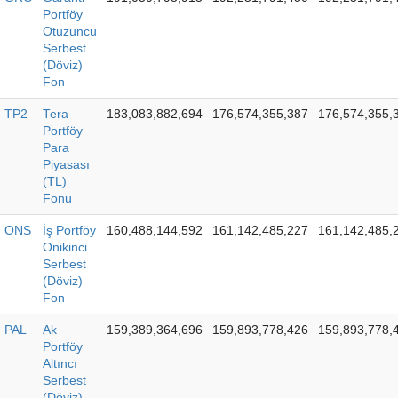
Portföy
Otuzuncu
Serbest
(Döviz)
Fon
TP2
Tera
183,083,882,694
176,574,355,387
176,574,355,
Portföy
Para
Piyasası
(TL)
Fonu
ONS
İş Portföy
160,488,144,592
161,142,485,227
161,142,485,
Onikinci
Serbest
(Döviz)
Fon
PAL
Ak
159,389,364,696
159,893,778,426
159,893,778,
Portföy
Altıncı
Serbest
(Döviz)