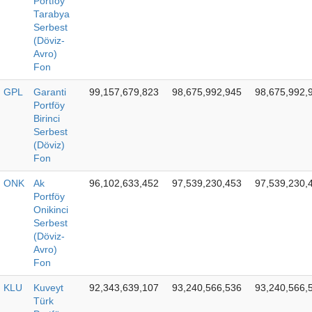
Portföy
Tarabya
Serbest
(Döviz-
Avro)
Fon
GPL
Garanti
99,157,679,823
98,675,992,945
98,675,992,
Portföy
Birinci
Serbest
(Döviz)
Fon
ONK
Ak
96,102,633,452
97,539,230,453
97,539,230,
Portföy
Onikinci
Serbest
(Döviz-
Avro)
Fon
KLU
Kuveyt
92,343,639,107
93,240,566,536
93,240,566,
Türk