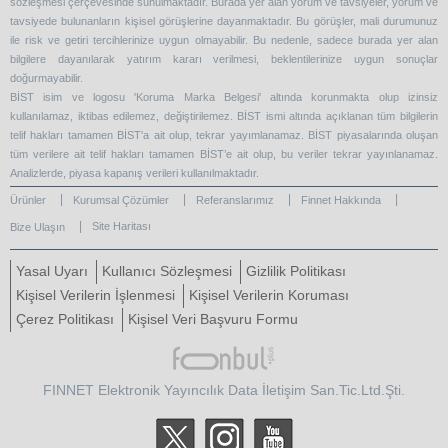
sözleşmesi çerçevesinde sunulmaktadır. Burada yer alan yorum ve tavsiyeler, yorum ve
tavsiyede bulunanların kişisel görüşlerine dayanmaktadır. Bu görüşler, mali durumunuz
ile risk ve getiri tercihlerinize uygun olmayabilir. Bu nedenle, sadece burada yer alan
bilgilere dayanılarak yatırım kararı verilmesi, beklentilerinize uygun sonuçlar
doğurmayabilir.
BİST isim ve logosu 'Koruma Marka Belgesi' altında korunmakta olup izinsiz
kullanılamaz, iktibas edilemez, değiştirilemez. BİST ismi altında açıklanan tüm bilgilerin
telif hakları tamamen BİST'a ait olup, tekrar yayımlanamaz. BİST piyasalarında oluşan
tüm verilere ait telif hakları tamamen BİST’e ait olup, bu veriler tekrar yayınlanamaz.
Analizlerde, piyasa kapanış verileri kullanılmaktadır.
Ürünler
Kurumsal Çözümler
Referanslarımız
Finnet Hakkında
Site Haritası
Bize Ulaşın
Yasal Uyarı
Kullanıcı Sözleşmesi
Gizlilik Politikası
Kişisel Verilerin İşlenmesi
Kişisel Verilerin Koruması
Çerez Politikası
Kişisel Veri Başvuru Formu
FINNET Elektronik Yayıncılık Data İletişim San.Tic.Ltd.Şti.