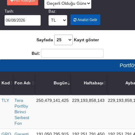
Fon Kategori
Tarih:
Baz:
Analizi Getir
Sayfada
Kayıt göster
Bul:
Portfö
Kod
Fon Adı
Bugün
Haftabaşı
Ayba
TLY
Tera
250,479,141,425
229,193,858,143
229,193,858,
Portföy
Birinci
Serbest
Fon
GRO
Garanti
191,050,795,915
192,251,791,450
192,251,791,