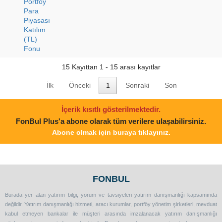
Portföy
Para
Piyasası
Katılım
(TL)
Fonu
15 Kayıttan 1 - 15 arası kayıtlar
İlk
Önceki
1
Sonraki
Son
İçerik kısıtlı gösterilmektedir.
FonBul Plus'a abone olarak tüm verilere ulaşabilirsiniz.
Abone olmak için buraya tıklayınız.
FONBUL
Burada yer alan yatırım bilgi, yorum ve tavsiyeleri yatırım danışmanlığı kapsamında
değildir. Yatırım danışmanlığı hizmeti, aracı kurumlar, portföy yönetim şirketleri, mevduat
kabul etmeyen bankalar ile müşteri arasında imzalanacak yatırım danışmanlığı