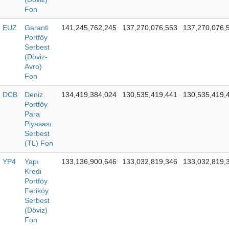
Fon
EUZ
Garanti
141,245,762,245
137,270,076,553
137,270,076,
Portföy
Serbest
(Döviz-
Avro)
Fon
DCB
Deniz
134,419,384,024
130,535,419,441
130,535,419,
Portföy
Para
Piyasası
Serbest
(TL) Fon
YP4
Yapı
133,136,900,646
133,032,819,346
133,032,819,
Kredi
Portföy
Feriköy
Serbest
(Döviz)
Fon