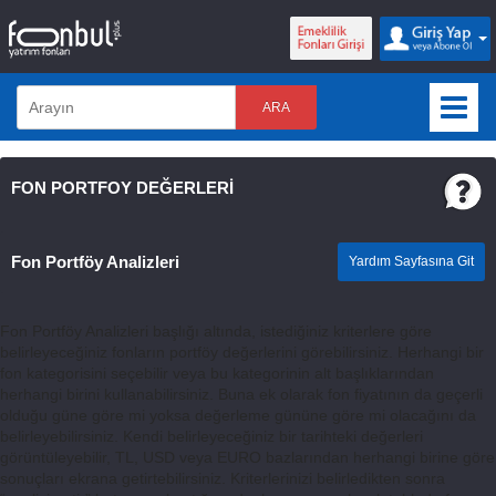
ARA
FON PORTFOY DEĞERLERİ
Fon Portföy Analizleri
Yardım Sayfasına Git
Fon Portföy Analizleri başlığı altında, istediğiniz kriterlere göre
belirleyeceğiniz fonların portföy değerlerini görebilirsiniz. Herhangi bir
fon kategorisini seçebilir veya bu kategorinin alt başlıklarından
herhangi birini kullanabilirsiniz. Buna ek olarak fon fiyatının da geçerli
olduğu güne göre mi yoksa değerleme gününe göre mi olacağını da
belirleyebilirsiniz. Kendi belirleyeceğiniz bir tarihteki değerleri
görüntüleyebilir, TL, USD veya EURO bazlarından herhangi birine göre
sonuçları ekrana getirtebilirsiniz. Kriterlerinizi belirledikten sonra