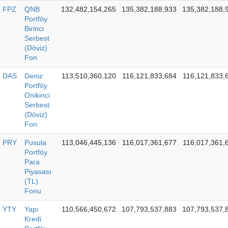
FPZ
QNB
132,482,154,265
135,382,188,933
135,382,188,
Portföy
Birinci
Serbest
(Döviz)
Fon
DAS
Deniz
113,510,360,120
116,121,833,684
116,121,833,
Portföy
Onikinci
Serbest
(Döviz)
Fon
PRY
Pusula
113,046,445,136
116,017,361,677
116,017,361,
Portföy
Para
Piyasası
(TL)
Fonu
YTY
Yapı
110,566,450,672
107,793,537,883
107,793,537,
Kredi