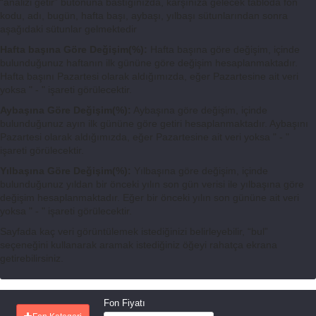
“analizi getir” butonuna bastığınızda, karşınıza gelecek tabloda fon
kodu, adı, bugün, hafta başı, aybaşı, yılbaşı sütunlarından sonra
aşağıdaki sütunlar gelmektedir
Hafta başına Göre Değişim(%):
Hafta başına göre değişim, içinde
bulunduğunuz haftanın ilk gününe göre değişim hesaplanmaktadır.
Hafta başını Pazartesi olarak aldığımızda, eğer Pazartesine ait veri
yoksa " - " işareti görülecektir.
Aybaşına Göre Değişim(%):
Aybaşına göre değişim, içinde
bulunduğunuz ayın ilk gününe göre getiri hesaplanmaktadır. Aybaşını
Pazartesi olarak aldığımızda, eğer Pazartesine ait veri yoksa " - "
işareti görülecektir.
Yılbaşına Göre Değişim(%):
Yılbaşına göre değişim, içinde
bulunduğunuz yıldan bir önceki yılın son gün verisi ile yılbaşına göre
değişim hesaplanmaktadır. Eğer bir önceki yılın son gününe ait veri
yoksa " - " işareti görülecektir.
Sayfada kaç veri görüntülemek istediğinizi belirleyebilir, “bul”
seçeneğini kullanarak aramak istediğiniz öğeyi rahatça ekrana
getirebilirsiniz.
Fon Fiyatı