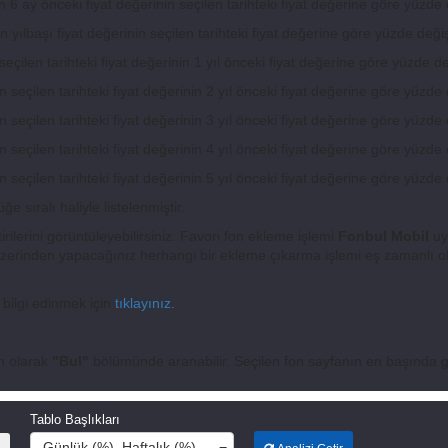
 6 ay önceki fiyat değerinin seçilen tarihteki fiyat değerine göre yüzde d
 yılbaşı fiyat değerinin seçilen tarihteki fiyat değerine göre yüzde değiş
eçilen tarihteki fiyat değerinin 1 yıl önceki fiyat değerine göre yüzde de
 seçilen tarihteki fiyat değerinin 2 yıl önceki fiyat değerine göre yüzde 
 seçilen tarihteki fiyat değerinin 3 yıl önceki fiyat değerine göre yüzde 
 seçilen tarihteki fiyat değerinin 4 yıl önceki fiyat değerine göre yüzde 
 seçilen tarihteki fiyat değerinin 5 yıl önceki fiyat değerine göre yüzde 
 sıralı haliyle listelenmiştir.
rilerini görüntüleyebilirsiniz. Favori fon ekleme işlemi
Fonbul Mobil
uy
erinden yapacağınız herhangi bir ekleme çıkarma işlemi eş zamanlı o
 bilgi edinmek için
tıklayınız.
m olarak
"Bul"
bölümünde aranabilir. Seçilen fon sayfanın en başında g
Tablo Başlıkları
Günlük (%), Haftalık (%), Aylık (%), 3 Aylık (%), 6 Aylık (%), Yılba