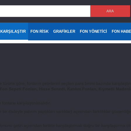
ARA
 KARŞILAŞTIR
FON RİSK
GRAFİKLER
FON YÖNETİCİ
FON HAB
e türüne göre, fonların getirilerini seçilen para birimi bazında karşılaştırm
on Sepeti Fonları, Hisse Senedi, Katılım Fonları, Kıymetli Madenl
fonlarla karşılaştırılmalıdır.
bir ifadeyle yatırım yaptıkları varlıklar) açısından farklılıklar gösterdiği
nunu getiri açısından birlikte karşılaştırmak doğru bir karşılaştırma olmay