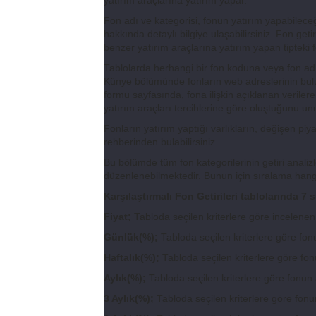
yatırım araçlarına yatırım yapar.
Fon adı ve kategorisi, fonun yatırım yapabileceğ
hakkında detaylı bilgiye ulaşabilirsiniz. Fon get
benzer yatırım araçlarına yatırım yapan tipteki fo
Tablolarda herhangi bir fon koduna veya fon adın
Künye bölümünde fonların web adreslerinin bulund
formu sayfasında, fona ilişkin açıklanan verilere 
yatırım araçları tercihlerine göre oluştuğunu un
Fonların yatırım yaptığı varlıkların, değişen piya
rehberinden bulabilirsiniz.
Bu bölümde tüm fon kategorilerinin getiri analiz
düzenlenebilmektedir. Bunun için sıralama hangi
Karşılaştırmalı Fon Getirileri tablolarında 7
Fiyat;
Tabloda seçilen kriterlere göre incelenen f
Günlük(%);
Tabloda seçilen kriterlere göre fonu
Haftalık(%);
Tabloda seçilen kriterlere göre fonu
Aylık(%);
Tabloda seçilen kriterlere göre fonun a
3 Aylık(%);
Tabloda seçilen kriterlere göre fonun