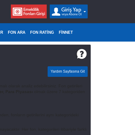
ER
FON ARA
FON RATİNG
FİNNET
Yardım Sayfasına Git
alı olarak analiz edebilirsiniz. Fon getirileri
er, Para Piyasası
olmak üzere 7 kategoriden
nden, fonların getirilerini aynı kategorideki
acaktır. Her fon, kategorileri itibariyle farklı