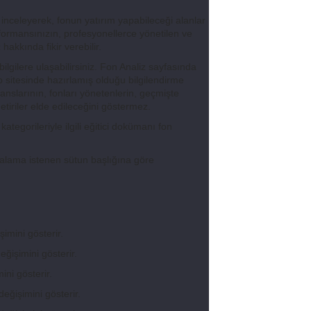
 inceleyerek, fonun yatırım yapabileceği alanlar
erformansınızın, profesyonellerce yönetilen ve
hakkında fikir verebilir.
lgilere ulaşabilirsiniz. Fon Analiz sayfasında
b sitesinde hazırlamış olduğu bilgilendirme
rmanslarının, fonları yönetenlerin, geçmişte
tiriler elde edileceğini göstermez.
ategorileriyle ilgili eğitici dokümanı fon
ıralama istenen sütun başlığına göre
imini gösterir.
eğişimini gösterir.
ini gösterir.
eğişimini gösterir.