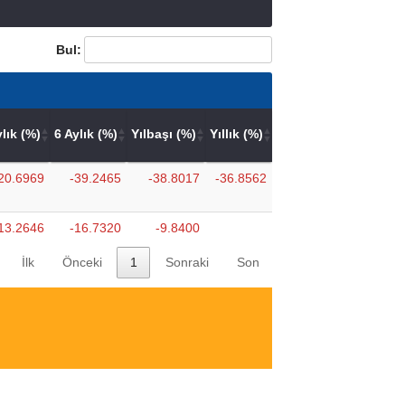
Bul:
ylık (%)
6 Aylık (%)
Yılbaşı (%)
Yıllık (%)
20.6969
-39.2465
-38.8017
-36.8562
13.2646
-16.7320
-9.8400
İlk
Önceki
1
Sonraki
Son