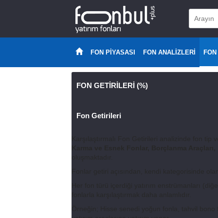
FON PİYASASI
FON ANALİZLERİ
FON
FON GETİRİLERİ (%)
Fon Getirileri
Karşılaştırmalı Fon Getirileri analizinde fon tip v
Karma ve Esnek Fonlar, Borçlanma Araçları, F
oluşmaktadır.
Fonlar getiri açısından, kendi kategorisinde olan 
Her fon türü içerdiği yatırım enstrümanları (diğer 
fonlarla karşılaştırmak daha anlamlıdır.
Örneğin; Hisse senedi yoğun fonla, tahvil bono fo