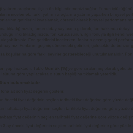
i yatırım araçlarına ilişkin ön bilgi edinmenizi sağlar. Fonun içtüzüğünü
irilerini incelemek, farklı yatırım araçlarına yatırım yaparken bireysel p
nlarının getirilerini kıyaslamak, göreceli olarak bireysel performansınız 
a tıkladığınızda, fonun detay sayfasına giderek, fon hakkında detaylı bi
uğu linki tıkladığınızda, fon kurucusunun, ilgili fonuyla ilgili kendi we
ulaşabilirsiniz. Fon getirilerini incelerken, fonların geçmiş getiri perfo
utmayınız. Fonların, geçmiş dönemdeki getirileri, gelecekte de benzer ge
sa koşullarına göre farklı seyirler gösterebileceği unutulmamalıdır. Fon k
leri yapılmaktadır. Tablo
Günlük (%)
'ye göre sıralanmış olarak gelir. S
 sütuna göre yapılacaksa o sütun başlığına tıklamak yeterlidir.
 sütun bulunmaktadır.
ona ait son fiyat değerini gösterir.
n önceki fiyat değerinin seçilen tarihteki fiyat değerine göre yüzde değiş
n haftabaşı fiyat değerinin seçilen tarihteki fiyat değerine göre yüzde d
ybaşı fiyat değerinin seçilen tarihteki fiyat değerine göre yüzde değişim
 3 ay önceki fiyat değerinin seçilen tarihteki fiyat değerine göre yüzde d