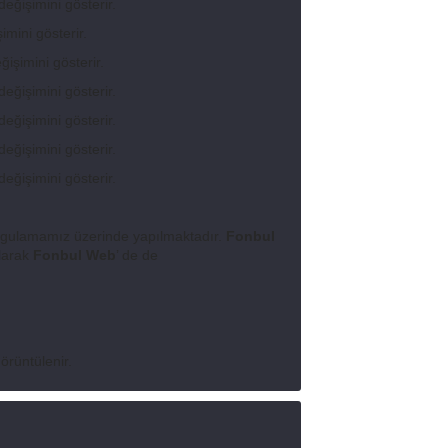
eğişimini gösterir.
imini gösterir.
ğişimini gösterir.
değişimini gösterir.
değişimini gösterir.
değişimini gösterir.
değişimini gösterir.
gulamamız üzerinde yapılmaktadır.
Fonbul
larak
Fonbul Web
’ de de
örüntülenir.
şı (%), Yıllık (%)