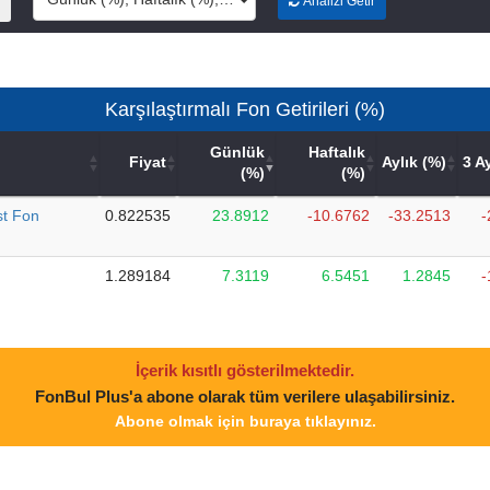
Analizi Getir
Karşılaştırmalı Fon Getirileri (%)
Günlük
Haftalık
Fiyat
Aylık (%)
3 A
(%)
(%)
st Fon
0.822535
23.8912
-10.6762
-33.2513
-
1.289184
7.3119
6.5451
1.2845
-
İçerik kısıtlı gösterilmektedir.
FonBul Plus'a abone olarak tüm verilere ulaşabilirsiniz.
Abone olmak için buraya tıklayınız.