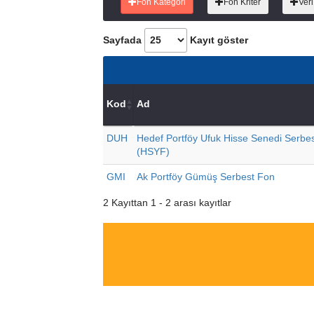
Fon Kategori
Fon Kriter
Veri
Sayfada
Kayıt göster
Kod
Ad
DUH
Hedef Portföy Ufuk Hisse Senedi Serbe
(HSYF)
GMI
Ak Portföy Gümüş Serbest Fon
2 Kayıttan 1 - 2 arası kayıtlar