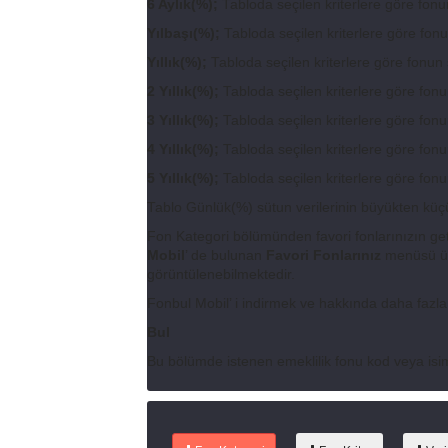
6 Aylık(%);
Tabloda seçilen kriterlere göre fonun
Yılbaşı(%);
Tabloda seçilen kriterlere göre fonun
Yıllık(%);
Tabloda seçilen kriterlere göre fonun s
2 Yıllık(%);
Tabloda seçilen kriterlere göre fonun
3 Yıllık(%);
Tabloda seçilen kriterlere göre fonun
4 Yıllık(%);
Tabloda seçilen kriterlere göre fonun
5 Yıllık(%);
Tabloda seçilen kriterlere göre fonun
Tablo Günlük(%) sütun verilerinin büyükten küçüğe
Fon Kategori bölümünden favori fonlarınızın geti
Mobil
’ de bulunan
Favori Fonlarınız
menüsü üz
görüntülenebilmektedir.
Fonbul Mobil’ i indirmek ve hakkında daha fazla
Bul
Bu bölümde istenen emeklilik fonu kod veya isi