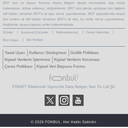
BİST isim ve logosu 'Koruma Marka Belgesi' altında korunmakta olup izinsiz
kullanılamaz, iktibas edilemez, değiştirilemez. BİST ismi altında açıklanan tüm bilgilerin
telif hakları tamamen BİST'a ait olup, tekrar yayımlanamaz. BİST piyasalarında oluşan
tüm verilere ait telif hakları tamamen BİST’e ait olup, bu veriler tekrar yayınlanamaz.
Analizlerde, piyasa kapanış verileri kullanılmaktadır.
Ürünler
Kurumsal Çözümler
Referanslarımız
Finnet Hakkında
Site Haritası
Bize Ulaşın
Yasal Uyarı
Kullanıcı Sözleşmesi
Gizlilik Politikası
Kişisel Verilerin İşlenmesi
Kişisel Verilerin Koruması
Çerez Politikası
Kişisel Veri Başvuru Formu
FINNET Elektronik Yayıncılık Data İletişim San.Tic.Ltd.Şti.
© 2026 FONBUL. Her Hakkı Saklıdır.